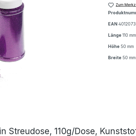
Zum Merkze
Produktnum
EAN
4012073
Länge
110 mm
Höhe
50 mm
Breite
50 mm
n Streudose, 110g/Dose, Kunststo