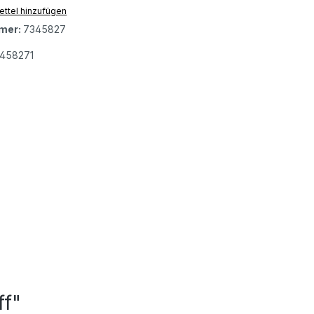
ttel hinzufügen
mer:
7345827
458271
ff"