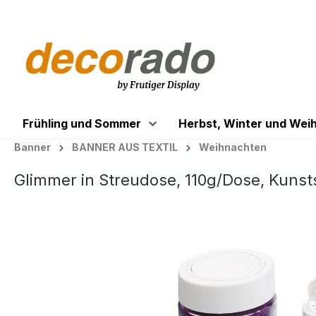
springen
Zur Hauptnavigation springen
Frühling und Sommer
Herbst, Winter und Wei
Banner
BANNER AUS TEXTIL
Weihnachten
Glimmer in Streudose, 110g/Dose, Kunsts
Bildergalerie überspringen