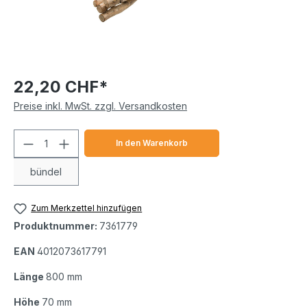
22,20 CHF*
Preise inkl. MwSt. zzgl. Versandkosten
Produkt Anzahl: Gib den gewünschten We
In den Warenkorb
bündel
Zum Merkzettel hinzufügen
Produktnummer:
7361779
EAN
4012073617791
Länge
800 mm
Höhe
70 mm