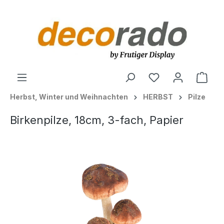
alt springen
Ware
Herbst, Winter und Weihnachten
HERBST
Pilze
Birkenpilze, 18cm, 3-fach, Papier
Bildergalerie überspringen