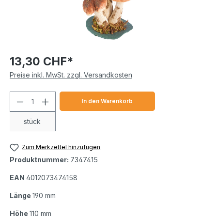
13,30 CHF*
Preise inkl. MwSt. zzgl. Versandkosten
Produkt Anzahl: Gib den gewünschten We
In den Warenkorb
stück
Zum Merkzettel hinzufügen
Produktnummer:
7347415
EAN
4012073474158
Länge
190 mm
Höhe
110 mm