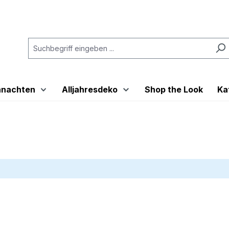
hnachten
Alljahresdeko
Shop the Look
Ka