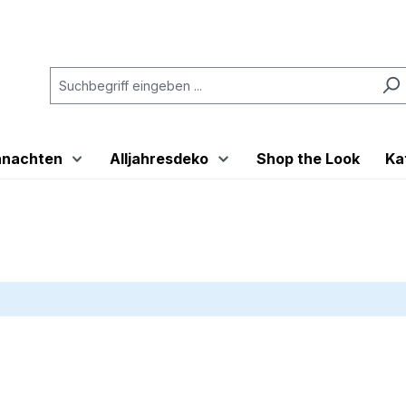
hnachten
Alljahresdeko
Shop the Look
Ka