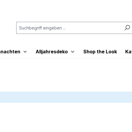
hnachten
Alljahresdeko
Shop the Look
Ka