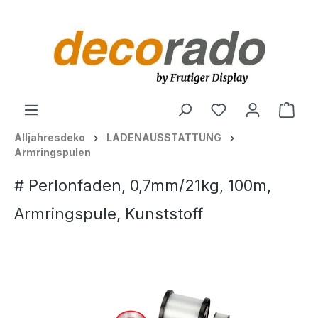
alt springen
Ware
Alljahresdeko
LADENAUSSTATTUNG
Armringspulen
# Perlonfaden, 0,7mm/21kg, 100m,
Armringspule, Kunststoff
Bildergalerie überspringen