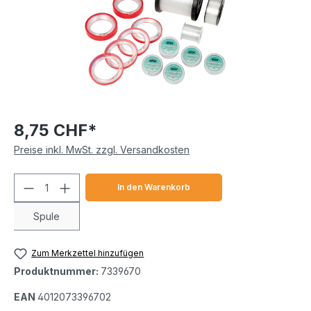
8,75 CHF*
Preise inkl. MwSt. zzgl. Versandkosten
Produkt Anzahl: Gib den gewünschten We
In den Warenkorb
Spule
Zum Merkzettel hinzufügen
Produktnummer:
7339670
EAN
4012073396702