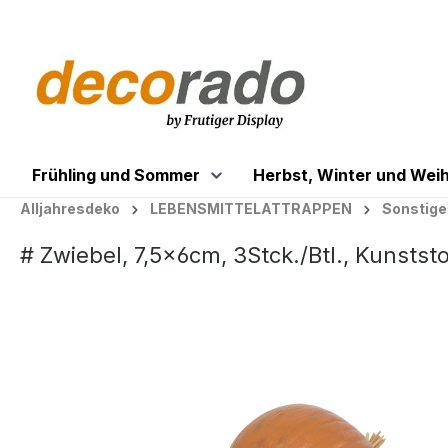
springen
Zur Hauptnavigation springen
Frühling und Sommer
Herbst, Winter und Wei
Alljahresdeko
LEBENSMITTELATTRAPPEN
Sonstige
# Zwiebel, 7,5x6cm, 3Stck./Btl., Kunststo
Bildergalerie überspringen