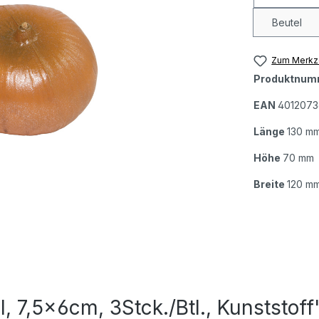
Beutel
Zum Merkze
Produktnum
EAN
4012073
Länge
130 m
Höhe
70 mm
Breite
120 m
 7,5x6cm, 3Stck./Btl., Kunststoff