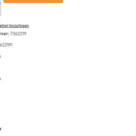
ttel hinzufügen
mer:
7362219
622191
m
m
"