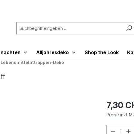
hnachten
Alljahresdeko
Shop the Look
Ka
 Lebensmittelattrappen-Deko
ff
7,30 C
Preise inkl. 
Produkt