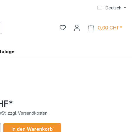
Deutsch
0,00 CHF*
Ware
taloge
HF*
MwSt. zzgl. Versandkosten
 Anzahl: Gib den gewünschten Wert ein 
In den Warenkorb