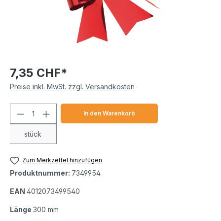
7,35 CHF*
Preise inkl. MwSt. zzgl. Versandkosten
Produkt Anzahl: Gib den gewünschten We
In den Warenkorb
stück
Zum Merkzettel hinzufügen
Produktnummer:
7349954
EAN
4012073499540
Länge
300 mm