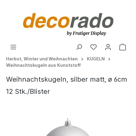
alt springen
Ware
Herbst, Winter und Weihnachten
KUGELN
Weihnachtskugeln aus Kunststoff
Weihnachtskugeln, silber matt, ø 6cm
12 Stk./Blister
Bildergalerie überspringen