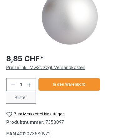
8,85 CHF*
Preise inkl. MwSt. zzgl. Versandkosten
Produkt Anzahl: Gib den gewünschten We
In den Warenkorb
Blister
Zum Merkzettel hinzufügen
Produktnummer:
7358097
EAN
4012073580972