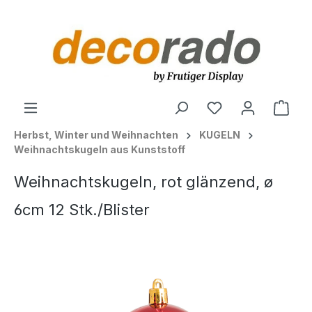
alt springen
Ware
Herbst, Winter und Weihnachten
KUGELN
Weihnachtskugeln aus Kunststoff
Weihnachtskugeln, rot glänzend, ø
6cm 12 Stk./Blister
Bildergalerie überspringen