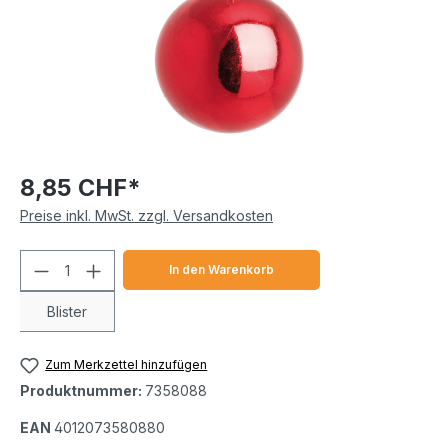
8,85 CHF*
Preise inkl. MwSt. zzgl. Versandkosten
Produkt Anzahl: Gib den gewünschten We
In den Warenkorb
Blister
Zum Merkzettel hinzufügen
Produktnummer:
7358088
EAN
4012073580880