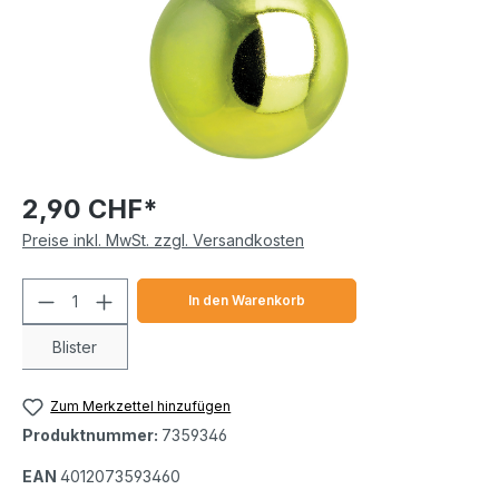
2,90 CHF*
Preise inkl. MwSt. zzgl. Versandkosten
Produkt Anzahl: Gib den gewünschten We
In den Warenkorb
Blister
Zum Merkzettel hinzufügen
Produktnummer:
7359346
EAN
4012073593460