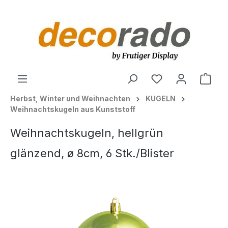
alt springen
Ware
Herbst, Winter und Weihnachten
KUGELN
Weihnachtskugeln aus Kunststoff
Weihnachtskugeln, hellgrün
glänzend, ø 8cm, 6 Stk./Blister
Bildergalerie überspringen