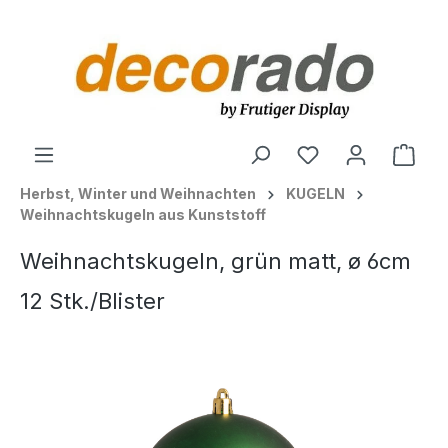
alt springen
Ware
Herbst, Winter und Weihnachten
KUGELN
Weihnachtskugeln aus Kunststoff
Weihnachtskugeln, grün matt, ø 6cm
12 Stk./Blister
Bildergalerie überspringen