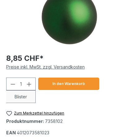
8,85 CHF*
Preise inkl. MwSt. zzgl. Versandkosten
Produkt Anzahl: Gib den gewünschten We
In den Warenkorb
Blister
Zum Merkzettel hinzufügen
Produktnummer:
7358102
EAN
4012073581023