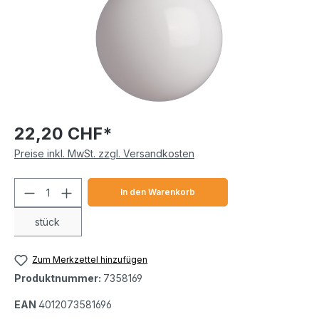
22,20 CHF*
Preise inkl. MwSt. zzgl. Versandkosten
Produkt Anzahl: Gib den gewünschten We
In den Warenkorb
stück
Zum Merkzettel hinzufügen
Produktnummer:
7358169
EAN
4012073581696