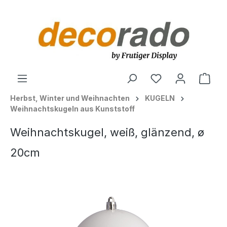
alt springen
Ware
Herbst, Winter und Weihnachten
KUGELN
Weihnachtskugeln aus Kunststoff
Weihnachtskugel, weiß, glänzend, ø
20cm
Bildergalerie überspringen