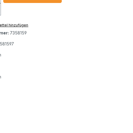
ttel hinzufügen
mer:
7358159
581597
m
m