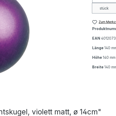
stück
Zum Merkze
Produktnum
EAN
4012073
Länge
140 m
Höhe
140 mm
Breite
140 m
skugel, violett matt, ø 14cm"