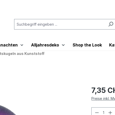
hnachten
Alljahresdeko
Shop the Look
Ka
skugeln aus Kunststoff
7,35 C
Preise inkl. 
Produkt