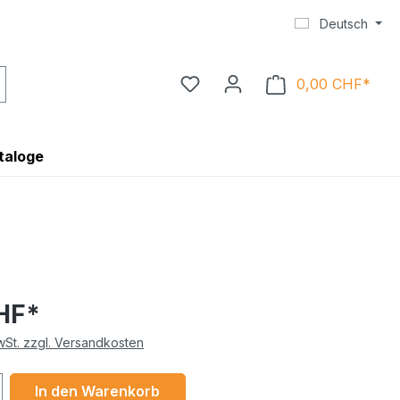
Deutsch
0,00 CHF*
Ware
taloge
HF*
MwSt. zzgl. Versandkosten
 Anzahl: Gib den gewünschten Wert ein 
In den Warenkorb