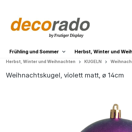
springen
Zur Hauptnavigation springen
Frühling und Sommer
Herbst, Winter und Wei
Herbst, Winter und Weihnachten
KUGELN
Weihnacht
Weihnachtskugel, violett matt, ø 14cm
Bildergalerie überspringen