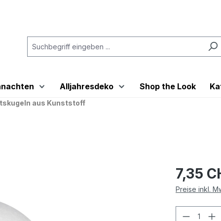
hnachten
Alljahresdeko
Shop the Look
Ka
skugeln aus Kunststoff
7,35 C
Preise inkl. 
Produkt