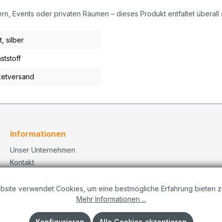
n, Events oder privaten Räumen – dieses Produkt entfaltet überall
t
, silber
ststoff
etversand
Informationen
Unser Unternehmen
Kontakt
Versand
Datenschutzerklärung
bsite verwendet Cookies, um eine bestmögliche Erfahrung bieten z
Mehr Informationen ...
Dekorationskonzepte
Impressum
Konfigurieren
Alle Cookies akzeptieren