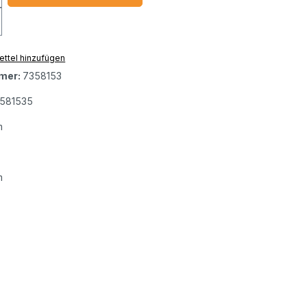
ttel hinzufügen
mer:
7358153
581535
m
m