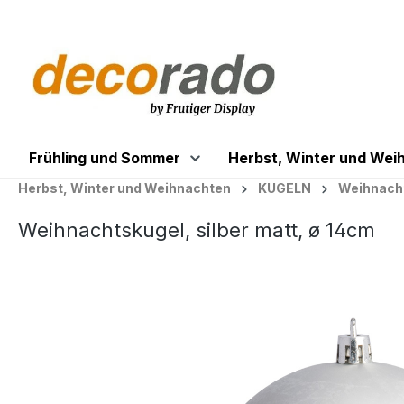
springen
Zur Hauptnavigation springen
Frühling und Sommer
Herbst, Winter und Wei
Herbst, Winter und Weihnachten
KUGELN
Weihnacht
Weihnachtskugel, silber matt, ø 14cm
Bildergalerie überspringen