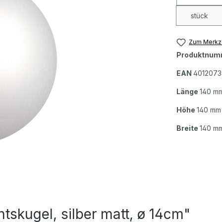
stück
Zum Merkze
Produktnum
EAN
4012073
Länge
140 m
Höhe
140 mm
Breite
140 m
skugel, silber matt, ø 14cm"