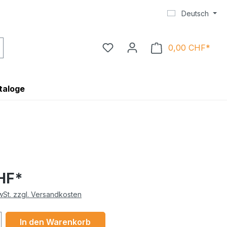
Deutsch
0,00 CHF*
Ware
taloge
HF*
MwSt. zzgl. Versandkosten
 Anzahl: Gib den gewünschten Wert ein 
In den Warenkorb