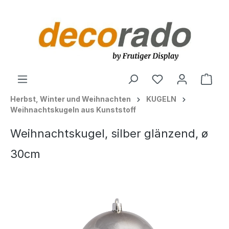
alt springen
Ware
Herbst, Winter und Weihnachten
KUGELN
Weihnachtskugeln aus Kunststoff
Weihnachtskugel, silber glänzend, ø
30cm
Bildergalerie überspringen