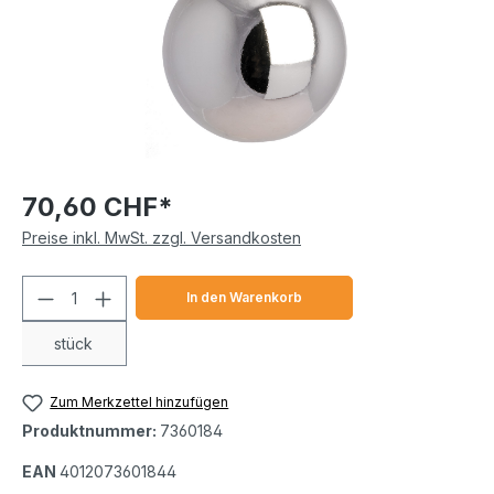
70,60 CHF*
Preise inkl. MwSt. zzgl. Versandkosten
Produkt Anzahl: Gib den gewünschten We
In den Warenkorb
stück
Zum Merkzettel hinzufügen
Produktnummer:
7360184
EAN
4012073601844