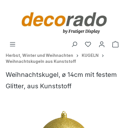
alt springen
Ware
Herbst, Winter und Weihnachten
KUGELN
Weihnachtskugeln aus Kunststoff
Weihnachtskugel, ø 14cm mit festem
Glitter, aus Kunststoff
Bildergalerie überspringen