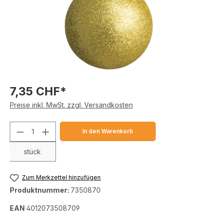
7,35 CHF*
Preise inkl. MwSt. zzgl. Versandkosten
Produkt Anzahl: Gib den gewünschten We
In den Warenkorb
stück
Zum Merkzettel hinzufügen
Produktnummer:
7350870
EAN
4012073508709