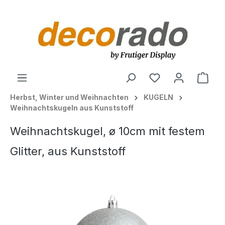
alt springen
Ware
Herbst, Winter und Weihnachten
KUGELN
Weihnachtskugeln aus Kunststoff
Weihnachtskugel, ø 10cm mit festem
Glitter, aus Kunststoff
Bildergalerie überspringen