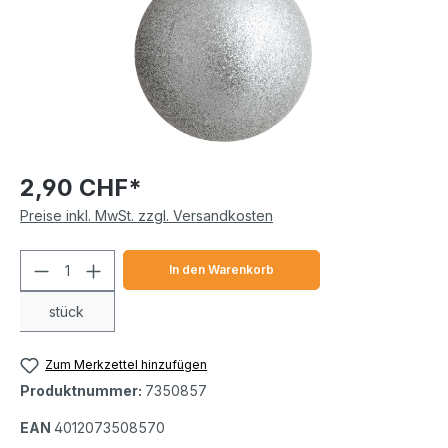
2,90 CHF*
Preise inkl. MwSt. zzgl. Versandkosten
Produkt Anzahl: Gib den gewünschten We
In den Warenkorb
stück
Zum Merkzettel hinzufügen
Produktnummer:
7350857
EAN
4012073508570