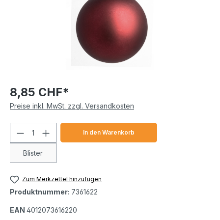
8,85 CHF*
Preise inkl. MwSt. zzgl. Versandkosten
Produkt Anzahl: Gib den gewünschten We
In den Warenkorb
Blister
Zum Merkzettel hinzufügen
Produktnummer:
7361622
EAN
4012073616220