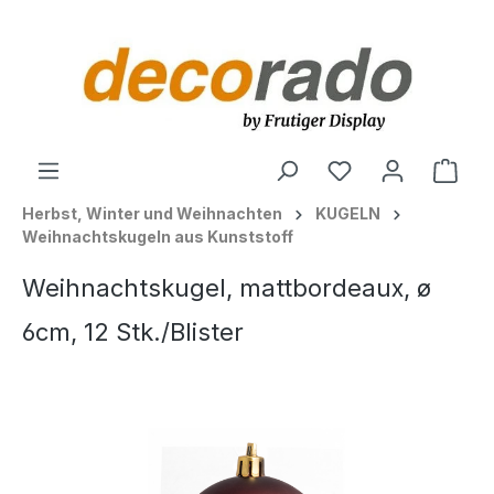
alt springen
Ware
Herbst, Winter und Weihnachten
KUGELN
Weihnachtskugeln aus Kunststoff
Weihnachtskugel, mattbordeaux, ø
6cm, 12 Stk./Blister
Bildergalerie überspringen