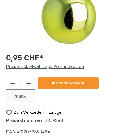
0,95 CHF*
Preise inkl. MwSt. zzgl. Versandkosten
Produkt Anzahl: Gib den gewünschten We
In den Warenkorb
stück
Zum Merkzettel hinzufügen
Produktnummer:
7359348
EAN
4012073593484