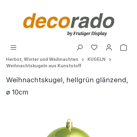
alt springen
Ware
Herbst, Winter und Weihnachten
KUGELN
Weihnachtskugeln aus Kunststoff
Weihnachtskugel, hellgrün glänzend,
ø 10cm
Bildergalerie überspringen