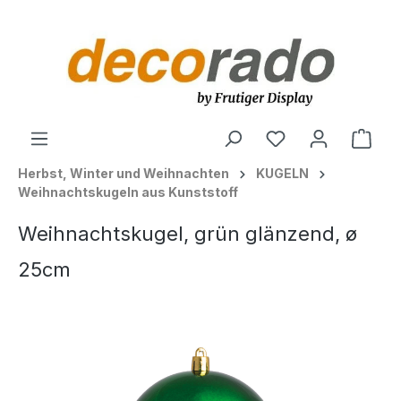
alt springen
Ware
Herbst, Winter und Weihnachten
KUGELN
Weihnachtskugeln aus Kunststoff
Weihnachtskugel, grün glänzend, ø
25cm
Bildergalerie überspringen