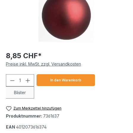
8,85 CHF*
Preise inkl. MwSt. zzgl. Versandkosten
Produkt Anzahl: Gib den gewünschten We
In den Warenkorb
Blister
Zum Merkzettel hinzufügen
Produktnummer:
7361637
EAN
4012073616374