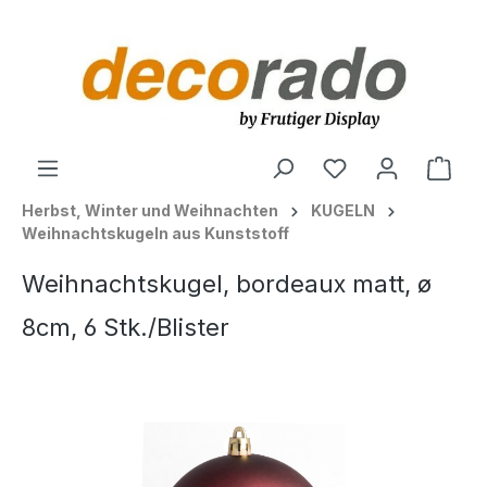
alt springen
Ware
Herbst, Winter und Weihnachten
KUGELN
Weihnachtskugeln aus Kunststoff
Weihnachtskugel, bordeaux matt, ø
8cm, 6 Stk./Blister
Bildergalerie überspringen