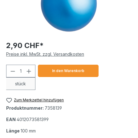
2,90 CHF*
Preise inkl. MwSt. zzgl. Versandkosten
Produkt Anzahl: Gib den gewünschten We
In den Warenkorb
stück
Zum Merkzettel hinzufügen
Produktnummer:
7358139
EAN
4012073581399
Länge
100 mm