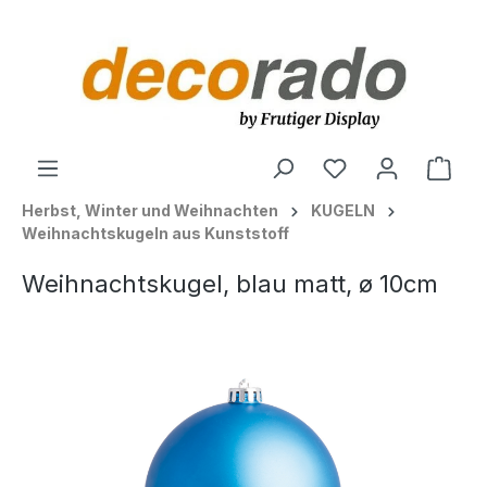
alt springen
Ware
Herbst, Winter und Weihnachten
KUGELN
Weihnachtskugeln aus Kunststoff
Weihnachtskugel, blau matt, ø 10cm
Bildergalerie überspringen