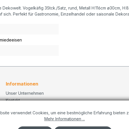
re Dekowelt. Vogelkäfig 3Stck./Satz, rund, Metall H:116cm ø30cm, H
uf sich. Perfekt für Gastronomie, Einzelhandel oder saisonale Dekora
hmiedeeisen
Informationen
Unser Unternehmen
Kontakt
Versand
bsite verwendet Cookies, um eine bestmögliche Erfahrung bieten z
Datenschutzerklärung
Mehr Informationen ...
Dekorationskonzepte