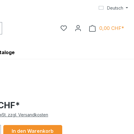
Deutsch
0,00 CHF*
Ware
taloge
 CHF*
MwSt. zzgl. Versandkosten
 Anzahl: Gib den gewünschten Wert ein 
In den Warenkorb