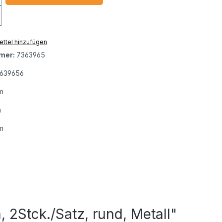
ttel hinzufügen
mer:
7363965
639656
m
m
m
2Stck./Satz, rund, Metall"