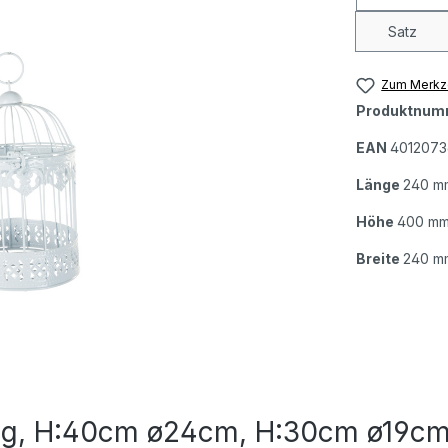
Satz
Zum Merkze
Produktnum
EAN
4012073
Länge
240 m
Höhe
400 m
Breite
240 m
ig, H:40cm ø24cm, H:30cm ø19cm, 