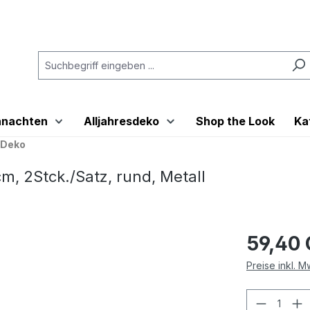
hnachten
Alljahresdeko
Shop the Look
Ka
-Deko
, 2Stck./Satz, rund, Metall
59,40
Preise inkl. 
Produkt