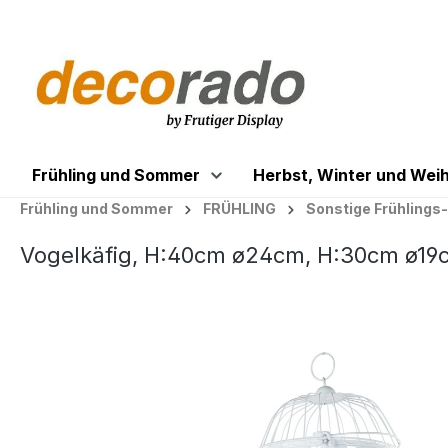
springen
Zur Hauptnavigation springen
Frühling und Sommer
Herbst, Winter und Wei
Frühling und Sommer
FRÜHLING
Sonstige Frühlings
Vogelkäfig, H:40cm ø24cm, H:30cm ø19cm
Bildergalerie überspringen