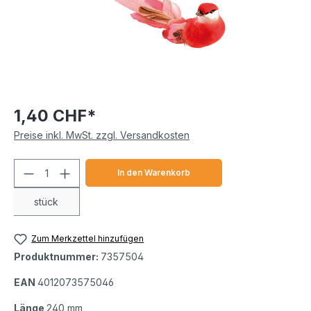
1,40 CHF*
Preise inkl. MwSt. zzgl. Versandkosten
Produkt Anzahl: Gib den gewünschten We
In den Warenkorb
stück
Zum Merkzettel hinzufügen
Produktnummer:
7357504
EAN
4012073575046
Länge
240 mm