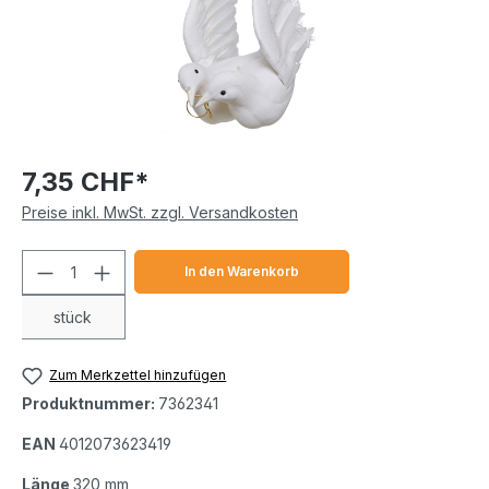
7,35 CHF*
Preise inkl. MwSt. zzgl. Versandkosten
Produkt Anzahl: Gib den gewünschten We
In den Warenkorb
stück
Zum Merkzettel hinzufügen
Produktnummer:
7362341
EAN
4012073623419
Länge
320 mm