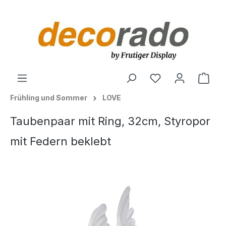
alt springen
Ware
Frühling und Sommer
LOVE
Taubenpaar mit Ring, 32cm, Styropor
mit Federn beklebt
Bildergalerie überspringen