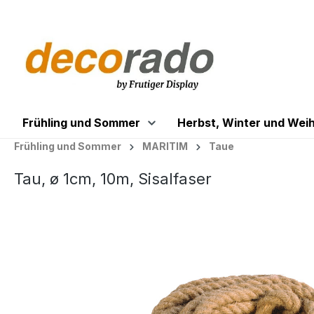
springen
Zur Hauptnavigation springen
Frühling und Sommer
Herbst, Winter und Wei
Frühling und Sommer
MARITIM
Taue
Tau, ø 1cm, 10m, Sisalfaser
Bildergalerie überspringen