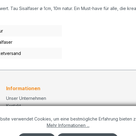
 Tau Sisalfaser ø 1cm, 10m natur. Ein Must-have für alle, die kreat
ur
alfaser
etversand
Informationen
Unser Unternehmen
Kontakt
Versand
bsite verwendet Cookies, um eine bestmögliche Erfahrung bieten z
Datenschutzerklärung
Mehr Informationen ...
Dekorationskonzepte