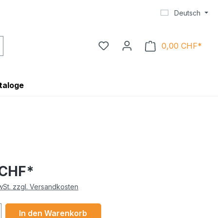
Deutsch
0,00 CHF*
Ware
taloge
 CHF*
MwSt. zzgl. Versandkosten
 Anzahl: Gib den gewünschten Wert ein 
In den Warenkorb