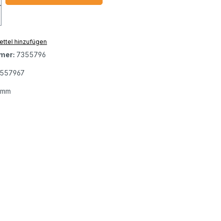
ttel hinzufügen
mer:
7355796
3557967
 mm