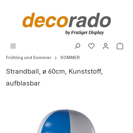
alt springen
Ware
Frühling und Sommer
SOMMER
Strandball, ø 60cm, Kunststoff,
aufblasbar
Bildergalerie überspringen