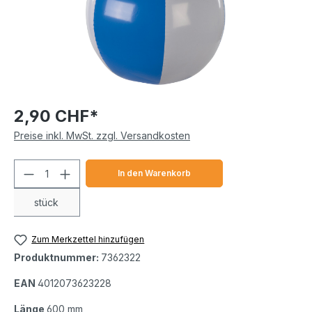
2,90 CHF*
Preise inkl. MwSt. zzgl. Versandkosten
Produkt Anzahl: Gib den gewünschten We
In den Warenkorb
stück
Zum Merkzettel hinzufügen
Produktnummer:
7362322
EAN
4012073623228
Länge
600 mm