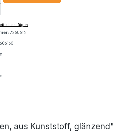
ttel hinzufügen
mer:
7360616
606160
m
m
m
n, aus Kunststoff, glänzend"