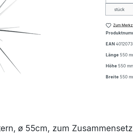
stück
Zum Merkze
Produktnum
EAN
4012073
Länge
550 m
Höhe
550 m
Breite
550 m
tern, ø 55cm, zum Zusammensetze