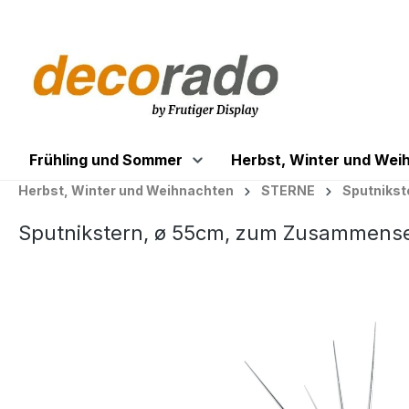
springen
Zur Hauptnavigation springen
Frühling und Sommer
Herbst, Winter und Wei
Herbst, Winter und Weihnachten
STERNE
Sputnikst
Sputnikstern, ø 55cm, zum Zusammenset
Bildergalerie überspringen