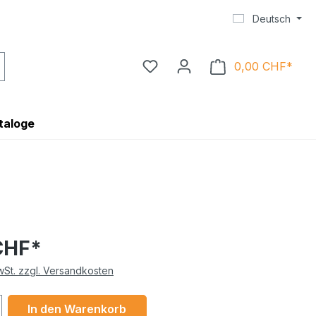
Deutsch
0,00 CHF*
Ware
taloge
CHF*
MwSt. zzgl. Versandkosten
 Anzahl: Gib den gewünschten Wert ein 
In den Warenkorb