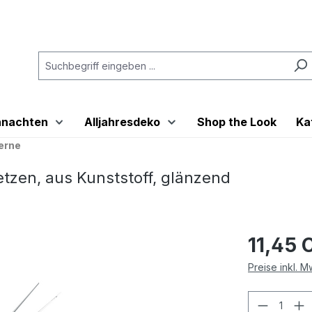
hnachten
Alljahresdeko
Shop the Look
Ka
erne
zen, aus Kunststoff, glänzend
11,45 
Preise inkl. 
Produkt