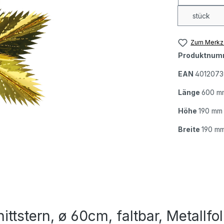
stück
Zum Merkze
Produktnum
EAN
401207
Länge
600 m
Höhe
190 mm
Breite
190 m
ttstern, ø 60cm, faltbar, Metallfol