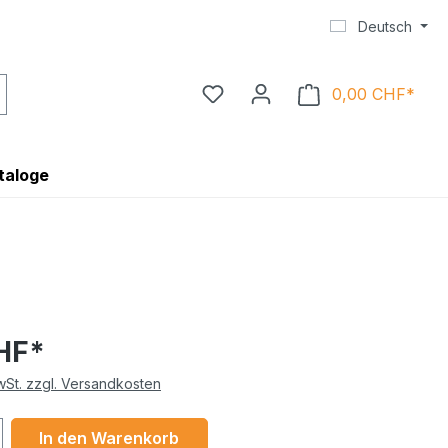
Deutsch
0,00 CHF*
Ware
taloge
HF*
MwSt. zzgl. Versandkosten
 Anzahl: Gib den gewünschten Wert ein 
In den Warenkorb