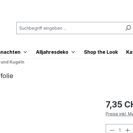
hnachten
Alljahresdeko
Shop the Look
Ka
 und Kugeln
folie
7,35 C
Preise inkl. 
Produkt