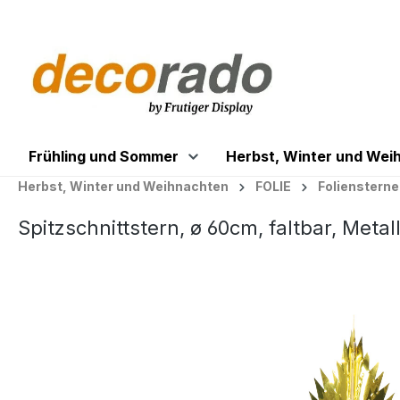
springen
Zur Hauptnavigation springen
Frühling und Sommer
Herbst, Winter und Wei
Herbst, Winter und Weihnachten
FOLIE
Foliensterne
Spitzschnittstern, ø 60cm, faltbar, Metall
Bildergalerie überspringen