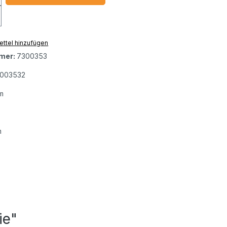
ttel hinzufügen
mer:
7300353
3003532
m
m
ie"