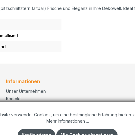
pitzschnittstern faltbar) Frische und Eleganz in Ihre Dekowelt. Ideal
etallisiert
and
Informationen
Unser Unternehmen
Kontakt
Versand
Datenschutzerklärung
bsite verwendet Cookies, um eine bestmögliche Erfahrung bieten z
Mehr Informationen ...
Dekorationskonzepte
Impressum
Konfigurieren
Alle Cookies akzeptieren