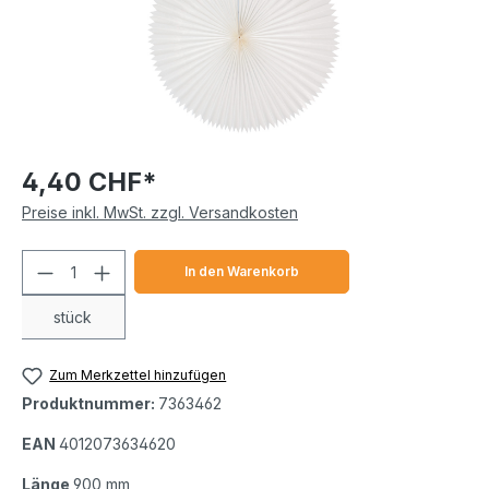
4,40 CHF*
Preise inkl. MwSt. zzgl. Versandkosten
Produkt Anzahl: Gib den gewünschten We
In den Warenkorb
stück
Zum Merkzettel hinzufügen
Produktnummer:
7363462
EAN
4012073634620
Länge
900 mm