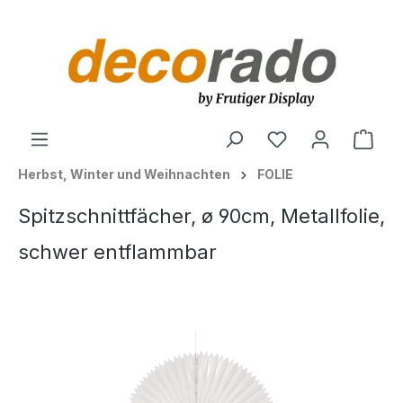
alt springen
Ware
Herbst, Winter und Weihnachten
FOLIE
Spitzschnittfächer, ø 90cm, Metallfolie,
schwer entflammbar
Bildergalerie überspringen