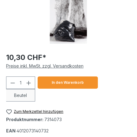
10,30 CHF*
Preise inkl. MwSt. zzgl. Versandkosten
Produkt Anzahl: Gib den gewünschten We
In den Warenkorb
Beutel
Zum Merkzettel hinzufügen
Produktnummer:
7314073
EAN
4012073140732