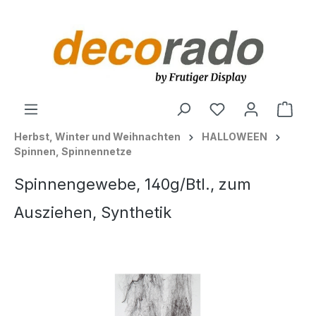
alt springen
Ware
Herbst, Winter und Weihnachten
HALLOWEEN
Spinnen, Spinnennetze
Spinnengewebe, 140g/Btl., zum
Ausziehen, Synthetik
Bildergalerie überspringen