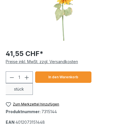
41,55 CHF*
Preise inkl. MwSt. zzgl. Versandkosten
Produkt Anzahl: Gib den gewünschten We
In den Warenkorb
stück
Zum Merkzettel hinzufügen
Produktnummer:
7315144
EAN
4012073151448