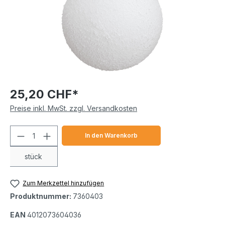
25,20 CHF*
Preise inkl. MwSt. zzgl. Versandkosten
Produkt Anzahl: Gib den gewünschten We
In den Warenkorb
stück
Zum Merkzettel hinzufügen
Produktnummer:
7360403
EAN
4012073604036