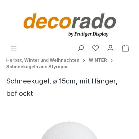
alt springen
Ware
Herbst, Winter und Weihnachten
WINTER
Schneekugeln aus Styropor
Schneekugel, ø 15cm, mit Hänger,
beflockt
Bildergalerie überspringen