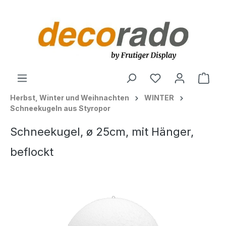
alt springen
Ware
Herbst, Winter und Weihnachten
WINTER
Schneekugeln aus Styropor
Schneekugel, ø 25cm, mit Hänger,
beflockt
Bildergalerie überspringen