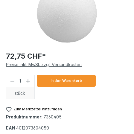
72,75 CHF*
Preise inkl. MwSt. zzgl. Versandkosten
Produkt Anzahl: Gib den gewünschten We
In den Warenkorb
stück
Zum Merkzettel hinzufügen
Produktnummer:
7360405
EAN
4012073604050