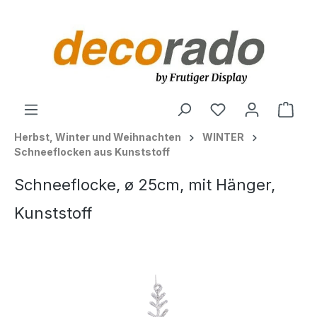
alt springen
Ware
Herbst, Winter und Weihnachten
WINTER
Schneeflocken aus Kunststoff
Schneeflocke, ø 25cm, mit Hänger,
Kunststoff
Bildergalerie überspringen