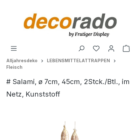
alt springen
Ware
Alljahresdeko
LEBENSMITTELATTRAPPEN
Fleisch
# Salami, ø 7cm, 45cm, 2Stck./Btl., im
Netz, Kunststoff
Bildergalerie überspringen