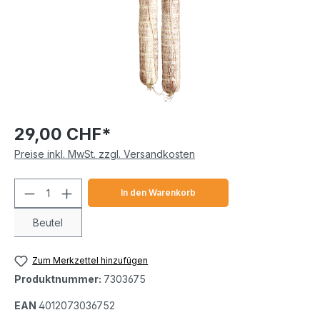
29,00 CHF*
Preise inkl. MwSt. zzgl. Versandkosten
Produkt Anzahl: Gib den gewünschten We
In den Warenkorb
Beutel
Zum Merkzettel hinzufügen
Produktnummer:
7303675
EAN
4012073036752