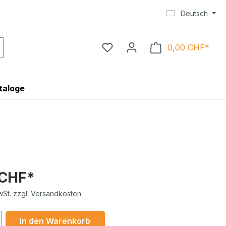
Deutsch
0,00 CHF*
Ware
taloge
 CHF*
MwSt. zzgl. Versandkosten
 Anzahl: Gib den gewünschten Wert ein 
In den Warenkorb