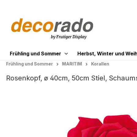
springen
Zur Hauptnavigation springen
Frühling und Sommer
Herbst, Winter und Wei
Frühling und Sommer
MARITIM
Korallen
Rosenkopf, ø 40cm, 50cm Stiel, Schaums
Bildergalerie überspringen