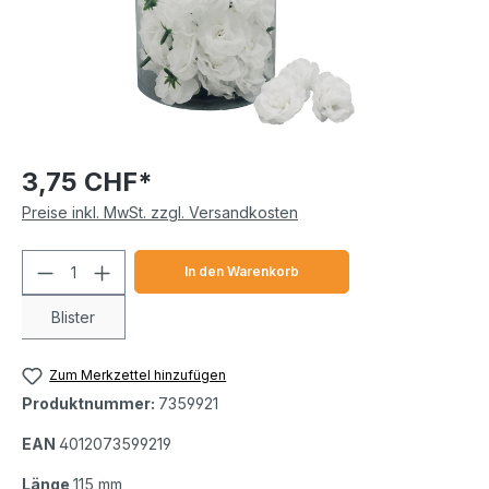
3,75 CHF*
Preise inkl. MwSt. zzgl. Versandkosten
Produkt Anzahl: Gib den gewünschten We
In den Warenkorb
Blister
Zum Merkzettel hinzufügen
Produktnummer:
7359921
EAN
4012073599219
Länge
115 mm