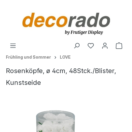
alt springen
Ware
Frühling und Sommer
LOVE
Rosenköpfe, ø 4cm, 48Stck./Blister,
Kunstseide
Bildergalerie überspringen