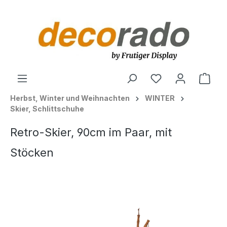
alt springen
Ware
Herbst, Winter und Weihnachten
WINTER
Skier, Schlittschuhe
Retro-Skier, 90cm im Paar, mit
Stöcken
Bildergalerie überspringen