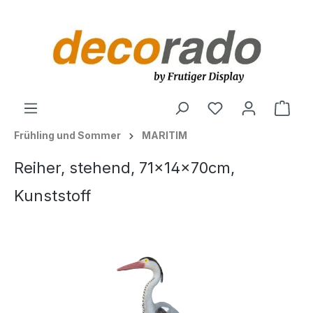
alt springen
Ware
Frühling und Sommer
MARITIM
Reiher, stehend, 71x14x70cm,
Kunststoff
Bildergalerie überspringen