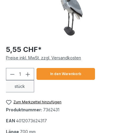
5,55 CHF*
Preise inkl. MwSt. zzgl. Versandkosten
Produkt Anzahl: Gib den gewünschten We
In den Warenkorb
stück
Zum Merkzettel hinzufügen
Produktnummer:
7362431
EAN
4012073624317
Länge
700 mm