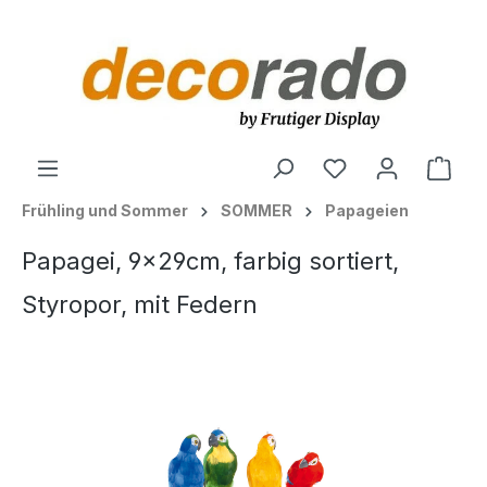
alt springen
Ware
Frühling und Sommer
SOMMER
Papageien
Papagei, 9x29cm, farbig sortiert,
Styropor, mit Federn
Bildergalerie überspringen