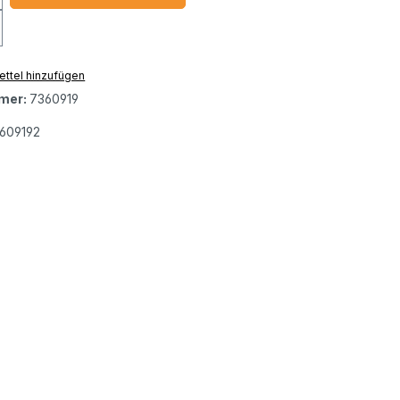
ttel hinzufügen
mer:
7360919
609192