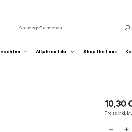
hnachten
Alljahresdeko
Shop the Look
Ka
10,30 
Preise inkl. 
Produkt