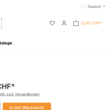
Deutsch
0,00 CHF*
Ware
taloge
CHF*
MwSt. zzgl. Versandkosten
 Anzahl: Gib den gewünschten Wert ein 
In den Warenkorb