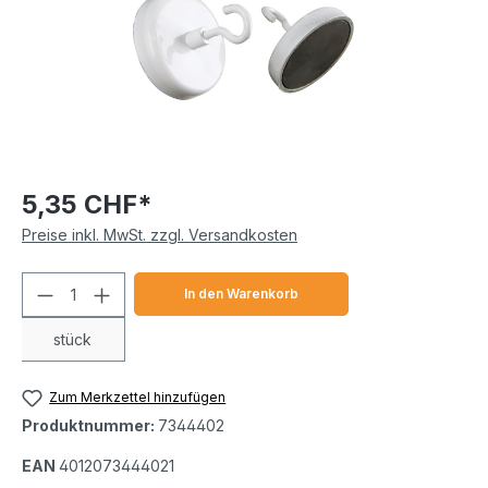
5,35 CHF*
Preise inkl. MwSt. zzgl. Versandkosten
Produkt Anzahl: Gib den gewünschten We
In den Warenkorb
stück
Zum Merkzettel hinzufügen
Produktnummer:
7344402
EAN
4012073444021