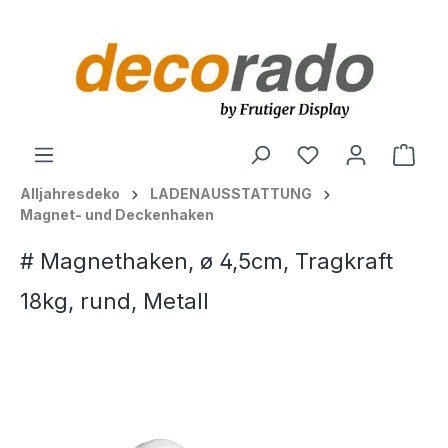
alt springen
Ware
Alljahresdeko
LADENAUSSTATTUNG
Magnet- und Deckenhaken
# Magnethaken, ø 4,5cm, Tragkraft
18kg, rund, Metall
Bildergalerie überspringen