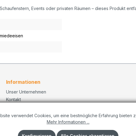
chaufenstern, Events oder privaten Räumen – dieses Produkt entfal
hmiedeeisen
Informationen
Unser Unternehmen
Kontakt
Versand
Datenschutzerklärung
bsite verwendet Cookies, um eine bestmögliche Erfahrung bieten z
Mehr Informationen ...
Dekorationskonzepte
Impressum
Konfigurieren
Alle Cookies akzeptieren