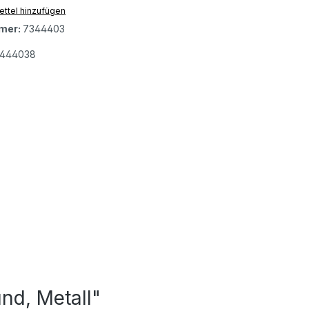
ttel hinzufügen
mer:
7344403
3444038
nd, Metall"