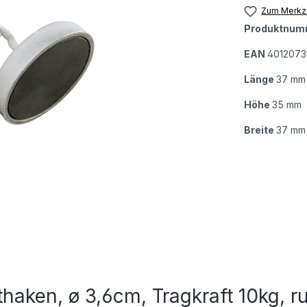
Zum Merkze
Produktnum
EAN
401207
Länge
37 mm
Höhe
35 mm
Breite
37 mm
aken, ø 3,6cm, Tragkraft 10kg, ru