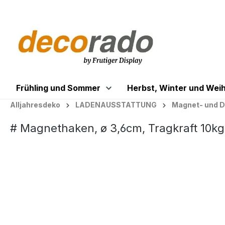
springen
Zur Hauptnavigation springen
Frühling und Sommer
Herbst, Winter und Wei
Alljahresdeko
LADENAUSSTATTUNG
Magnet- und 
# Magnethaken, ø 3,6cm, Tragkraft 10kg,
Bildergalerie überspringen