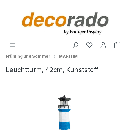
alt springen
Ware
Frühling und Sommer
MARITIM
Leuchtturm, 42cm, Kunststoff
Bildergalerie überspringen