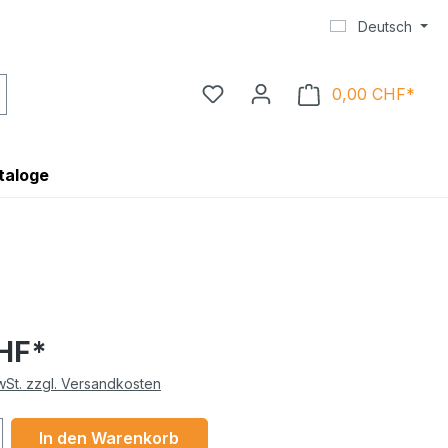
Deutsch
0,00 CHF*
Ware
taloge
CHF*
MwSt. zzgl. Versandkosten
 Anzahl: Gib den gewünschten Wert ein 
In den Warenkorb