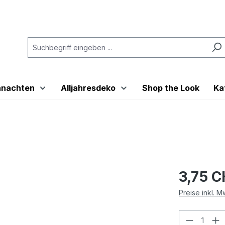
hnachten
Alljahresdeko
Shop the Look
Ka
3,75 
Preise inkl. 
Produkt