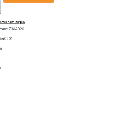
ttel hinzufügen
mer:
7364020
640201
m
m