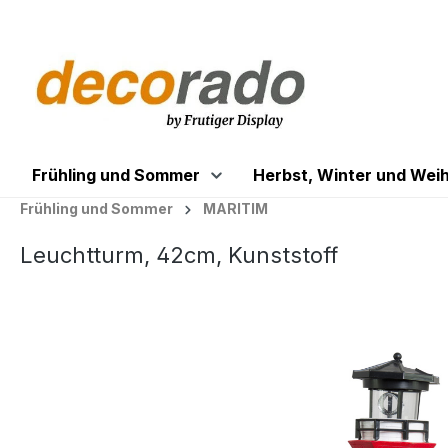
springen
Zur Hauptnavigation springen
Frühling und Sommer
Herbst, Winter und Wei
Frühling und Sommer
MARITIM
Leuchtturm, 42cm, Kunststoff
Bildergalerie überspringen