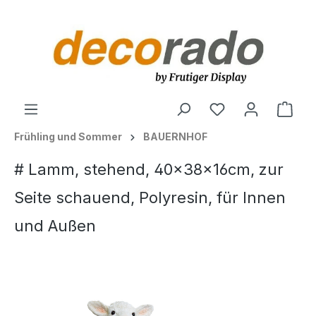
alt springen
Ware
Frühling und Sommer
BAUERNHOF
# Lamm, stehend, 40x38x16cm, zur
Seite schauend, Polyresin, für Innen
und Außen
Bildergalerie überspringen