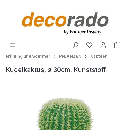
alt springen
Ware
Frühling und Sommer
PFLANZEN
Kakteen
Kugelkaktus, ø 30cm, Kunststoff
Bildergalerie überspringen