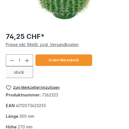
74,25 CHF*
Preise inkl. MwSt. zzgl. Versandkosten
Produkt Anzahl: Gib den gewünschten We
In den Warenkorb
stück
Zum Merkzettel hinzufügen
Produktnummer:
7362323
EAN
4012073623235
Länge
300 mm
Höhe
270 mm